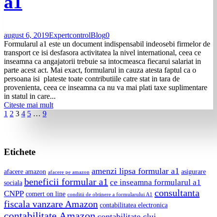
a1
august 6, 2019
Expertcontrol
Blog
0
Formularul a1 este un document indispensabil indeosebi firmelor de
transport ce isi desfasora activitatea la nivel international, ceea ce
inseamna ca angajatorii trebuie sa intocmeasca fiecarui salariat in
parte acest act. Mai exact, formularul in cauza atesta faptul ca o
persoana isi plateste toate contributiile catre stat in tara de
provenienta, ceea ce inseamna ca nu va mai plati taxe suplimentare
in statul in care...
Citeste mai mult
1
2
3
4
5
…
9
Etichete
amenzi lipsa formular a1
afacere amazon
asigurare
afacere pe amazon
beneficii formular a1
ce inseamna formularul a1
sociala
consultanta
CNPP
comert on line
conditii de obtinere a formularului A1
fiscala vanzare Amazon
contabilitatea electronica
contabilitate Amazon
contabilitate cluj