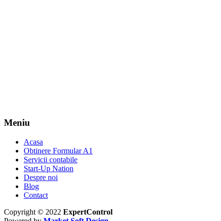
Meniu
Acasa
Obtinere Formular A1
Servicii contabile
Start-Up Nation
Despre noi
Blog
Contact
Copyright © 2022
ExpertControl
Powered by
Market Soft Design