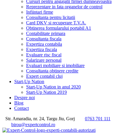
Cursuri pentru angajatii firmei dumneavoastra
Reprezentare in fata organelor de control
Infiintari firme
Consultanta pentru licitatii
Card DKV si recuperare T.V.A.
Obtinerea formularului portabil A1
Contabilitate primara
Consultanta fiscala
Expertiza contabila
Expertiza fiscala
Evaluare risc fiscal
Salarizare personal
Evaluari mobiliare si imobiliare
Consultanta obtinere credite
Expert contabil cluj
Start-Up Nation
Start-Up Nation in anul 2020
Start-Up Nation 2019
Despre noi
Blog
Contact
Str. Amaradia, nr. 24, Targu Jiu, Gorj
0763 701 111
birou@expertcontrol.ro